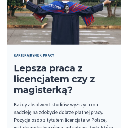
CZY
PRZYDADZĄ
SIĘ
PRZED
OTWARCIEM
BIZNESU
W
KARIERA
|
RYNEK PRACY
BRANŻY
Lepsza praca z
REKLAMOWEJ?
licencjatem czy z
magisterką?
Każdy absolwent studiów wyższych ma
nadzieję na zdobycie dobrze płatnej pracy.
Pozycja osób z tytułem licencjata w Polsce,
jest diametralnie różna, od sytuacji tych, które