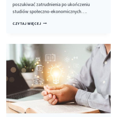
poszukiwać zatrudnienia po ukończeniu
studiów społeczno-ekonomicznych….
PERSPEKTYWY
CZYTAJ WIĘCEJ
ZATRUDNIENIA
PO
STUDIACH
SPOŁECZNO-
EKONOMICZNYCH:
GDZIE
SZUKAĆ
PRACY?