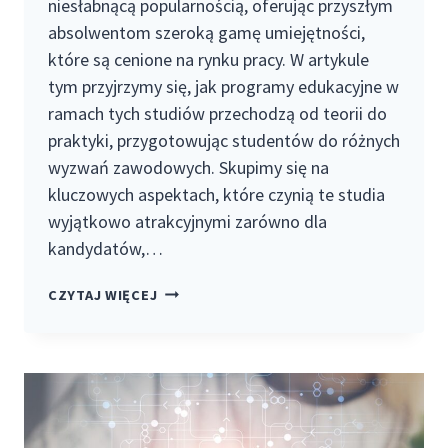
niesłabnącą popularnością, oferując przyszłym
absolwentom szeroką gamę umiejętności,
które są cenione na rynku pracy. W artykule
tym przyjrzymy się, jak programy edukacyjne w
ramach tych studiów przechodzą od teorii do
praktyki, przygotowując studentów do różnych
wyzwań zawodowych. Skupimy się na
kluczowych aspektach, które czynią te studia
wyjątkowo atrakcyjnymi zarówno dla
kandydatów,…
OD
CZYTAJ WIĘCEJ
TEORII
DO
PRAKTYKI:
JAK
STUDIA