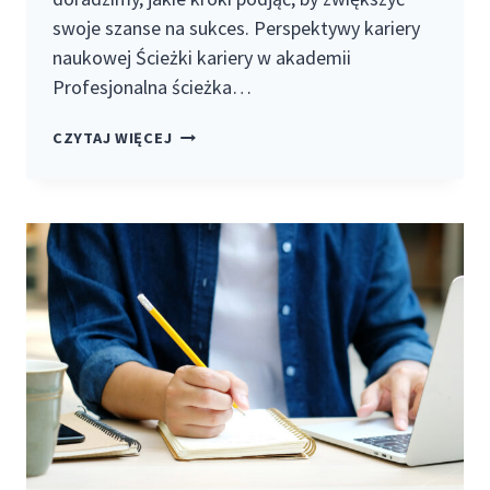
swoje szanse na sukces. Perspektywy kariery
naukowej Ścieżki kariery w akademii
Profesjonalna ścieżka…
PERSPEKTYWY
CZYTAJ WIĘCEJ
KARIERY
NAUKOWEJ,
JAK
PRZYGOTOWAĆ
SIĘ
DO
PRACY
W
AKADEMII