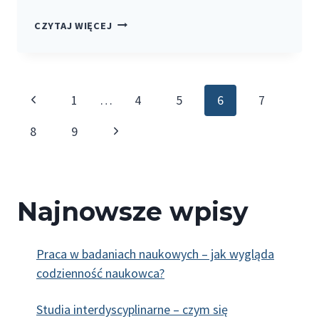
PRACA
CZYTAJ WIĘCEJ
NAUKOWA
I
AKADEMICKA
Nawigacja
Poprzednia
1
…
4
5
6
7
strony
strona
Następna
8
9
strona
Najnowsze wpisy
Praca w badaniach naukowych – jak wygląda
codzienność naukowca?
Studia interdyscyplinarne – czym się