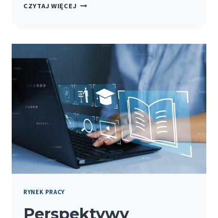
UMIEJĘTNOŚCI
CZYTAJ WIĘCEJ
KLUCZOWE
DLA
ABSOLWENTÓW
KIERUNKÓW
SPOŁECZNYCH
I
EKONOMICZNYCH
RYNEK PRACY
Perspektywy