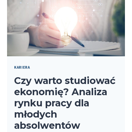
SPOŁECZNO-
EKONOMICZNE
PRZYGOTOWUJĄ
DO
RYNKU
PRACY
KARIERA
Czy warto studiować
ekonomię? Analiza
rynku pracy dla
młodych
absolwentów