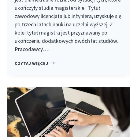
ukończyły studia magisterskie. Tytuł
zawodowy licencjata lub inżyniera, uzyskuje się
po trzech latach nauki na uczelni wyższej. Z
kolei tytuł magistra jest przyznawany po
ukończeniu dodatkowych dwóch lat studiów.
Pracodawcy…
LEPSZA
CZYTAJ WIĘCEJ
PRACA
Z
LICENCJATEM
CZY
Z
MAGISTERKĄ?