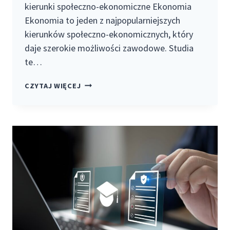
kierunki społeczno-ekonomiczne Ekonomia
Ekonomia to jeden z najpopularniejszych
kierunków społeczno-ekonomicznych, który
daje szerokie możliwości zawodowe. Studia
te…
NAJLEPSZE
CZYTAJ WIĘCEJ
KIERUNKI
SPOŁECZNO-
EKONOMICZNE:
JAK
WYBRAĆ
ŚCIEŻKĘ
STUDIOWANIA?