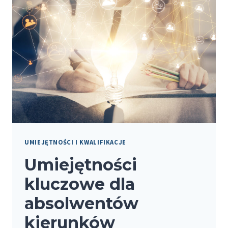
ANALIZA
RYNKU
PRACY
DLA
MŁODYCH
ABSOLWENTÓW
UMIEJĘTNOŚCI I KWALIFIKACJE
Umiejętności
kluczowe dla
absolwentów
kierunków