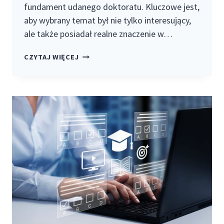
fundament udanego doktoratu. Kluczowe jest,
aby wybrany temat był nie tylko interesujący,
ale także posiadał realne znaczenie w…
JAK
CZYTAJ WIĘCEJ
NAPISAĆ
DOBRY
DOKTORAT
I
ROZPOCZĄĆ
KARIERĘ
BADAWCZĄ