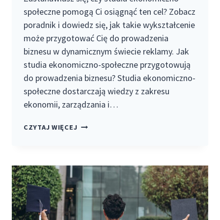
społeczne pomogą Ci osiągnąć ten cel? Zobacz
poradnik i dowiedz się, jak takie wykształcenie
może przygotować Cię do prowadzenia
biznesu w dynamicznym świecie reklamy. Jak
studia ekonomiczno-społeczne przygotowują
do prowadzenia biznesu? Studia ekonomiczno-
społeczne dostarczają wiedzy z zakresu
ekonomii, zarządzania i…
STUDIA
CZYTAJ WIĘCEJ
EKONOMICZNO-
SPOŁECZNE
DLA
OSÓB
PO
MATURZE
–