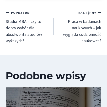
Nawigacja
POPRZEDNI
NASTĘPNY
Studia MBA – czy to
Praca w badaniach
wpisu
dobry wybór dla
naukowych – jak
absolwenta studiów
wygląda codzienność
wyższych?
naukowca?
Podobne wpisy