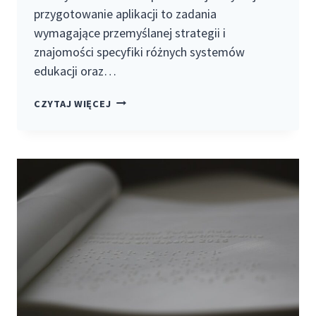
przygotowanie aplikacji to zadania
wymagające przemyślanej strategii i
znajomości specyfiki różnych systemów
edukacji oraz…
KARIERA
CZYTAJ WIĘCEJ
NAUKOWA
ZA
GRANICĄ
–
JAK
ZACZĄĆ
I
GDZIE
APLIKOWAĆ?