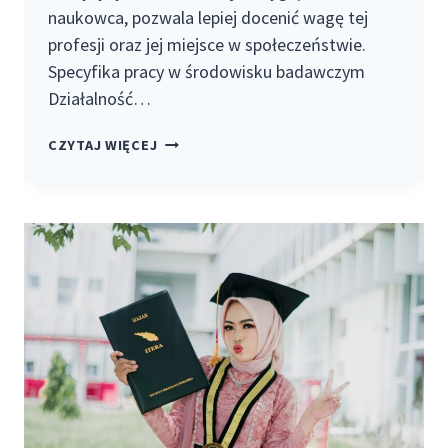
naukowca, pozwala lepiej docenić wagę tej
profesji oraz jej miejsce w społeczeństwie.
Specyfika pracy w środowisku badawczym
Działalność…
PRACA
CZYTAJ WIĘCEJ
W
BADANIACH
NAUKOWYCH
–
JAK
WYGLĄDA
CODZIENNOŚĆ
NAUKOWCA?