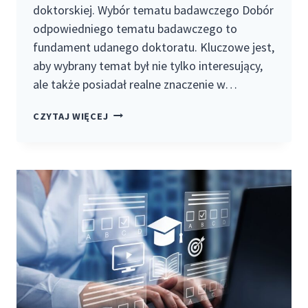
doktorskiej. Wybór tematu badawczego Dobór
odpowiedniego tematu badawczego to
fundament udanego doktoratu. Kluczowe jest,
aby wybrany temat był nie tylko interesujący,
ale także posiadał realne znaczenie w…
JAK
CZYTAJ WIĘCEJ
NAPISAĆ
DOBRY
DOKTORAT
I
ROZPOCZĄĆ
KARIERĘ
BADAWCZĄ