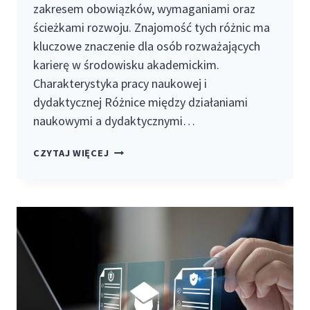
zakresem obowiązków, wymaganiami oraz
ścieżkami rozwoju. Znajomość tych różnic ma
kluczowe znaczenie dla osób rozważających
karierę w środowisku akademickim.
Charakterystyka pracy naukowej i
dydaktycznej Różnice między działaniami
naukowymi a dydaktycznymi…
PRACA
CZYTAJ WIĘCEJ
NAUKOWA
A
DYDAKTYCZNA
–
RÓŻNICE
I
MOŻLIWOŚCI
ROZWOJU