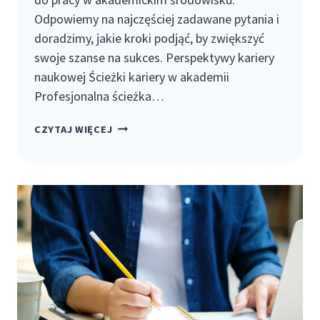
Odpowiemy na najczęściej zadawane pytania i
doradzimy, jakie kroki podjąć, by zwiększyć
swoje szanse na sukces. Perspektywy kariery
naukowej Ścieżki kariery w akademii
Profesjonalna ścieżka…
PERSPEKTYWY
CZYTAJ WIĘCEJ
KARIERY
NAUKOWEJ,
JAK
PRZYGOTOWAĆ
SIĘ
DO
PRACY
W
AKADEMII