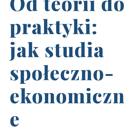
Od teorii do
praktyki:
jak studia
społeczno-
ekonomiczn
e