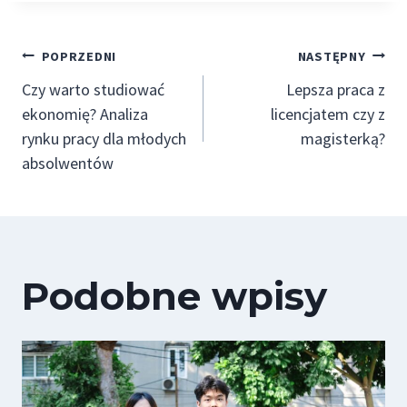
Nawigacja
POPRZEDNI
NASTĘPNY
Czy warto studiować
Lepsza praca z
wpisu
ekonomię? Analiza
licencjatem czy z
rynku pracy dla młodych
magisterką?
absolwentów
Podobne wpisy