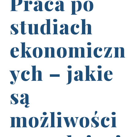
Praca po
studiach
ekonomiczn
ych – jakie
są
możliwości