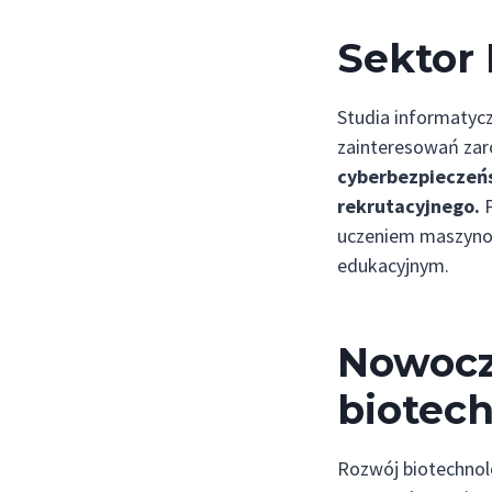
Sektor I
Studia informatyc
zainteresowań zar
cyberbezpieczeńs
rekrutacyjnego.
P
uczeniem maszynowy
edukacyjnym.
Nowocz
biotec
Rozwój biotechnolo