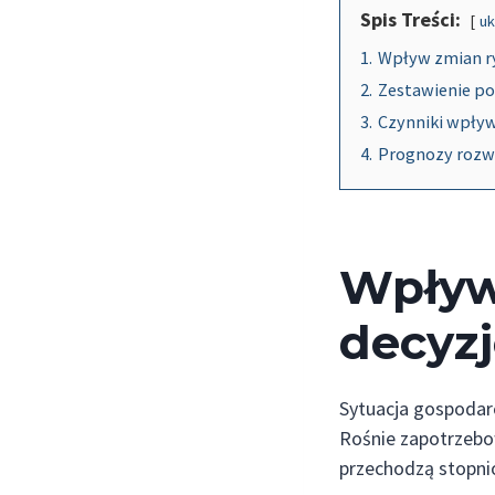
Spis Treści:
uk
1.
Wpływ zmian r
2.
Zestawienie p
3.
Czynniki wpływa
4.
Prognozy rozw
Wpływ
decyz
Sytuacja gospodarc
Rośnie zapotrzebo
przechodzą stopni