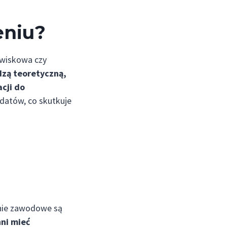
eniu?
dowiskowa czy
dzą teoretyczną,
cji do
datów, co skutkuje
anie zawodowe są
nni mieć