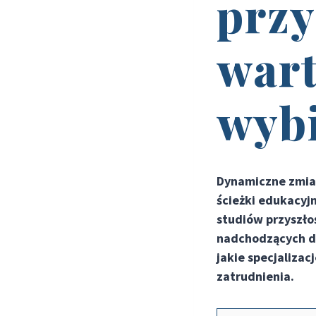
przy
wart
wybi
Dynamiczne zmian
ścieżki edukacyj
studiów przyszł
nadchodzących de
jakie specjalizac
zatrudnienia.