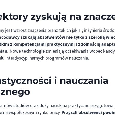
ektory zyskują na znacz
y jest wzrost znaczenia branż takich jak IT, inżynieria śro
acodawcy szukają absolwentów nie tylko z szeroką wie
tkim z kompetencjami praktycznymi i zdolnością adapta
ian.
Nowe technologie zmieniają oczekiwania wobec kandy
u interdyscyplinarnych programów nauczania.
astyczności i nauczania
cznego
ramów studiów oraz duży nacisk na praktyczne przygotow
ne na współczesnym rynku pracy.
Przyszli absolwenci powi