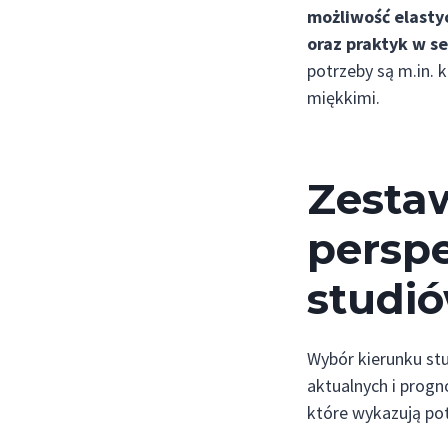
możliwość elasty
oraz praktyk w s
potrzeby są m.in. 
miękkimi.
Zesta
persp
studi
Wybór kierunku stu
aktualnych i progn
które wykazują pot