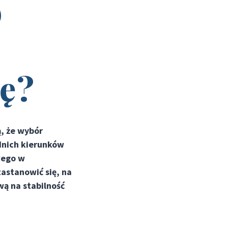
o
ię?
, że wybór
dnich kierunków
wego w
astanowić się, na
wą na stabilność