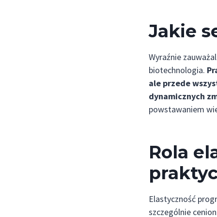
Jakie s
Wyraźnie zauważaln
biotechnologia.
Pr
ale przede wszys
dynamicznych zm
powstawaniem wiel
Rola el
prakty
Elastyczność prog
szczególnie cenio