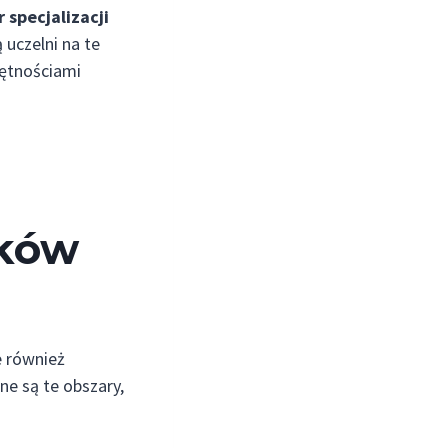
specjalizacji
uczelni na te
jętnościami
nków
e również
ne są te obszary,