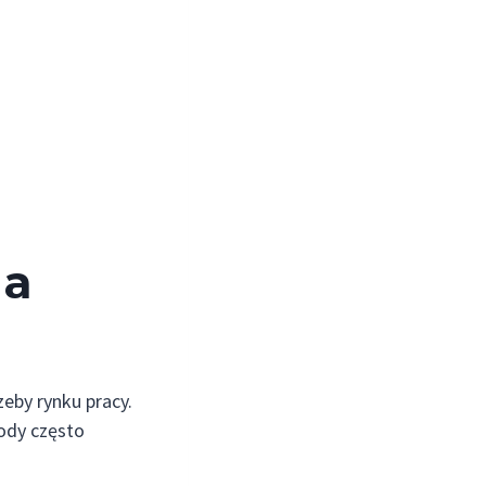
na
eby rynku pracy.
ody często