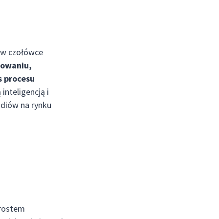
ą w czołówce
mowaniu,
s procesu
nteligencją i
udiów na rynku
zrostem